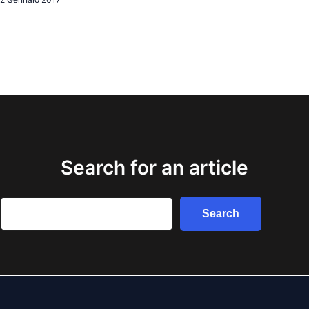
Search for an article
Search
Search