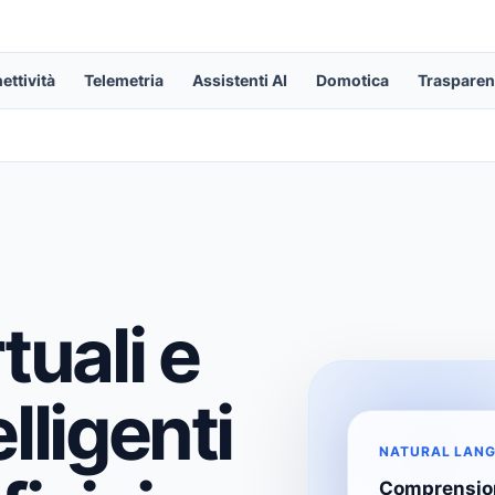
ettività
Telemetria
Assistenti AI
Domotica
Traspare
tuali e
lligenti
NATURAL LANG
Comprension