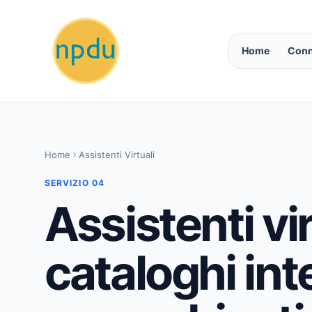
Vai
al
contenuto
Home
Conn
Home
Assistenti Virtuali
SERVIZIO 04
Assistenti vir
cataloghi inte