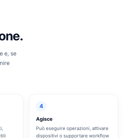
ione.
e e, se
nire
4
Agisce
i,
Può eseguire operazioni, attivare
ili
dispositivi o supportare workflow