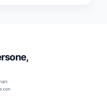
ersone,
nari:
ne con