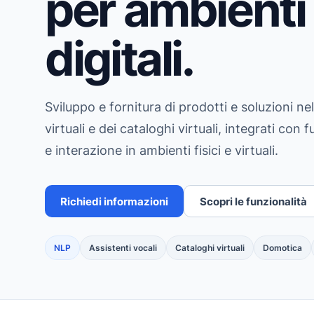
per ambienti f
digitali.
Sviluppo e fornitura di prodotti e soluzioni ne
virtuali e dei cataloghi virtuali, integrati con
e interazione in ambienti fisici e virtuali.
Richiedi informazioni
Scopri le funzionalità
NLP
Assistenti vocali
Cataloghi virtuali
Domotica