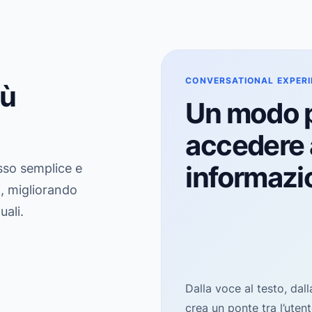
CONVERSATIONAL EXPERI
iù
Un modo p
accedere a
informazio
esso semplice e
i, migliorando
ali.
Dalla voce al testo, dall
crea un ponte tra l’uten