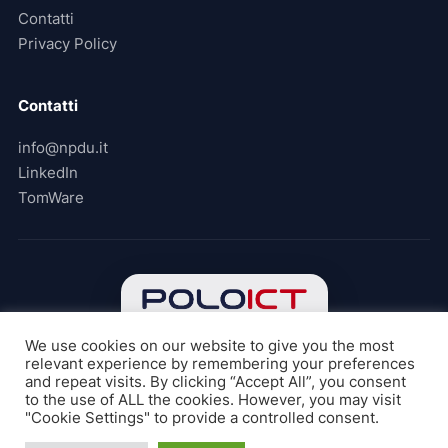
Contatti
Privacy Policy
Contatti
info@npdu.it
LinkedIn
TomWare
We use cookies on our website to give you the most
NPDU è parte del
Polo di Innovazione ICT Piemonte
,
relevant experience by remembering your preferences
network dedicato allo sviluppo di progetti innovativi nel settore
and repeat visits. By clicking “Accept All”, you consent
ICT e digitale.
to the use of ALL the cookies. However, you may visit
"Cookie Settings" to provide a controlled consent.
© 2026 NPDU s.r.l. — Tutti i diritti riservati.